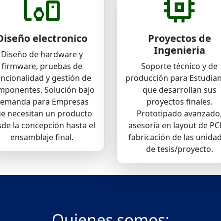
devices_other
memory
Diseño electronico
Proyectos de
Ingenieria
Diseño de hardware y
firmware, pruebas de
Soporte técnico y de
ncionalidad y gestión de
producción para Estudia
mponentes. Solución bajo
que desarrollan sus
emanda para Empresas
proyectos finales.
e necesitan un producto
Prototipado avanzado
de la concepción hasta el
asesoría en layout de PC
ensamblaje final.
fabricación de las unida
de tesis/proyecto.
Quienes somos: