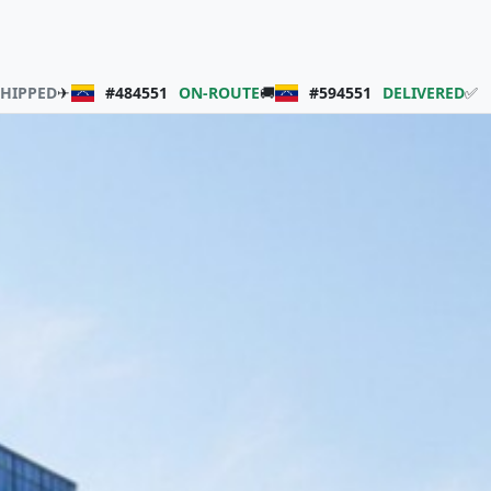
SHIPPED
✈
#484551
ON-ROUTE
🚚
#594551
DELIVERED
✅