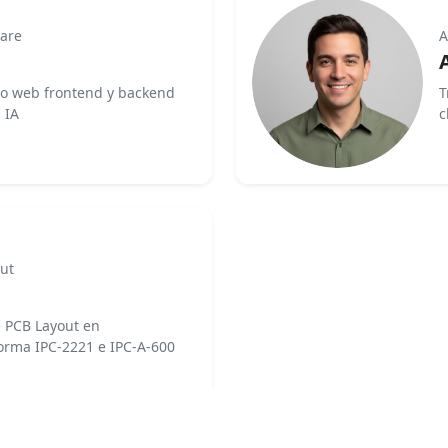
ware
A
go web frontend y backend
T
 IA
c
ut
e PCB Layout en
orma IPC-2221 e IPC-A-600