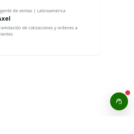
gente de ventas | Latinoamerica
Axel
ramitación de cotizaciones y ordenes a
lientes
support_agent