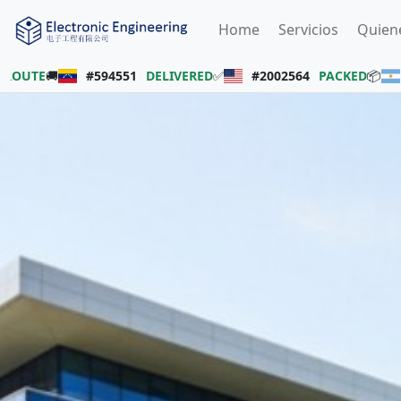
Home
Servicios
Quien
-ROUTE
🚚
#594551
DELIVERED
✅
#2002564
PACKED
📦