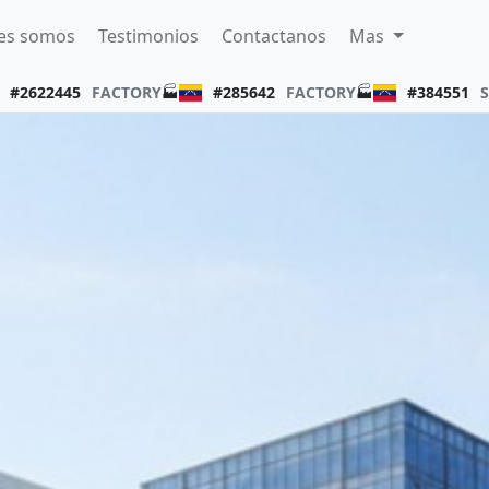
es somos
Testimonios
Contactanos
Mas
#2622445
FACTORY
🏭
#285642
FACTORY
🏭
#384551